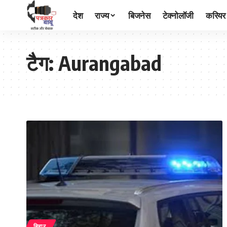
देश
राज्य
बिजनेस
टेक्नोलॉजी
करियर
टैग:
Aurangabad
बिहार