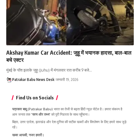
Akshay Kumar Car Accident: जुहू में भयानक हादसा, बाल-बाल
बचे एक्टर
मुंबई के पॉश इलाके जुहू (Juhu) में मंगलवार रात करीब 9 बजे…
Patrakar Babu News Desk
जनवरी 19, 2026
Find Us on Socials
पत्रकार बाबू (Patrakar Babu)
भारत का तेजी से बढ़ता हिंदी न्यूज़ पोर्टल है। हमारा संकल्प है
आम जनता तक
'सत्य और तथ्य'
को पूरी निडरता के साथ पहुँचाना।
बिहार, उत्तर प्रदेश, झारखंड और देश-दुनिया की सटीक खबरों और विश्लेषण के लिए हमारे साथ जुड़े
रहें।
खबर आपकी, नजर हमारी।