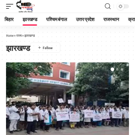
बिहार
झारखण्ड
पश्चिम बंगाल
उत्तर प्रदेश
राजस्थान
क्र
Home
»
राज्य
»
झारखण्ड
झारखण्ड