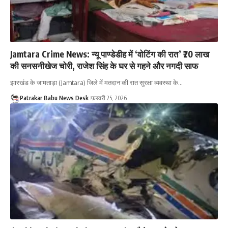
Jamtara Crime News: न्यू पाण्डेडीह में ‘वोटिंग की रात’ ₹20 लाख
की सनसनीखेज चोरी, राजेश सिंह के घर से गहने और नगदी साफ
झारखंड के जामताड़ा (Jamtara) जिले में मतदान की रात सुरक्षा व्यवस्था के…
Patrakar Babu News Desk
फ़रवरी 25, 2026