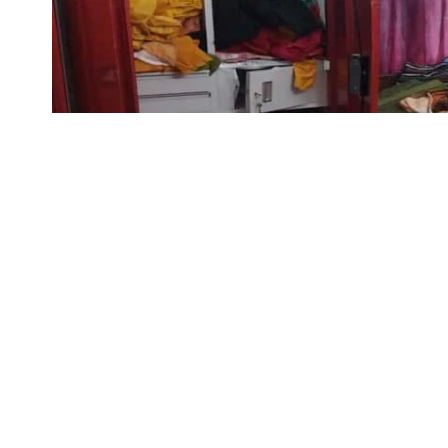
Jamtara Jewelry Theft Case
झारखंड के जामताड़ा (Jamtara) जिले में मतदान की रात सु
जामताड़ा थाना क्षेत्र के न्यू पाण्डेडीह में अपराधियों ने 
SHARE
सोना-चांदी के जेवरात (Jewelry) और 3 लाख 62 हजार
रुपये से अधिक की आंकी जा रही है। घटना उस समय हुई जब