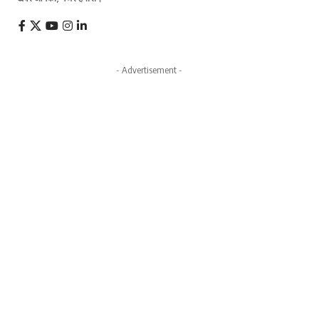
- Advertisement -
Latest News
Sheikhpura Land Dispute: 7 कट्ठा जमीन
और चने की फसल के लिए भाई बना भाई का दुश्मन,
हमले में 3 घायल
बिहार
मार्च 10, 2026
Sheikhpura Crime: पिता के श्राद्ध के लिए जमा
किए ₹50,000 लूटे, चोरों ने दंपत्ति का सिर फोड़ा
बिहार
मार्च 10, 2026
Jamtara Update: समसुल खान को मिली बड़ी
जिम्मेदारी, NHRJ Movement के झारखंड प्रदेश