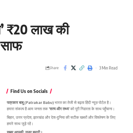
रात’ ₹20 लाख की
ी साफ
3 Min Read
Share
Find Us on Socials
पत्रकार बाबू (Patrakar Babu)
भारत का तेजी से बढ़ता हिंदी न्यूज़ पोर्टल है।
हमारा संकल्प है आम जनता तक
'सत्य और तथ्य'
को पूरी निडरता के साथ पहुँचाना।
बिहार, उत्तर प्रदेश, झारखंड और देश-दुनिया की सटीक खबरों और विश्लेषण के लिए
हमारे साथ जुड़े रहें।
खबर आपकी, नजर हमारी।