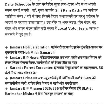
Daily Schedule
के तहत प्रतिदिन सुबह हवन-पूजन और संध्या आरती
संपन्न कराई जाएगी। वहीं, मुख्य आकर्षण
Shri Ram Katha
का आयोजन
प्रतिदिन संध्या 7 बजे से होगा, जिसमें विद्वान कथावाचकों द्वारा प्रभु श्रीराम के
आदर्शों पर प्रकाश डाला जाएगा। इस मौके पर अमर मंडल, प्रेम मंडल, मंटू
मंडल और संजय मंडल सहित बड़ी संख्या में
Local Volunteers
व्यवस्था
संभालने में जुटे हुए हैं।
Jamtara Holi Celebration: पूर्व मंत्री सत्यानंद झा के कुंडहित आवास पर
धूमधाम से मना Holi Milan Samaroh
Jamtara BJP News: पंडित दीनदयाल उपाध्याय प्रशिक्षण महाअभियान को
लेकर जिला योजना बैठक, कार्यकर्ताओं को मिला जीत का मंत्र
Saranda Forest Encounter: झारखंड में सुरक्षाबलों का बड़ा एक्शन, 36
घंटों में 17 Naxalites ढेर
Jamtara Crime News: न्यू पाण्डेडीह में ‘वोटिंग की रात’ ₹20 लाख की
सनसनीखेज चोरी, राजेश सिंह के घर से गहने और नगदी साफ
Jamtara BJP Mission 2026: 366 बूथों पर तैनात होंगे BLA-2,
Harimohan Mishra ने दिया ‘मजबूत संगठन’ का मंत्र