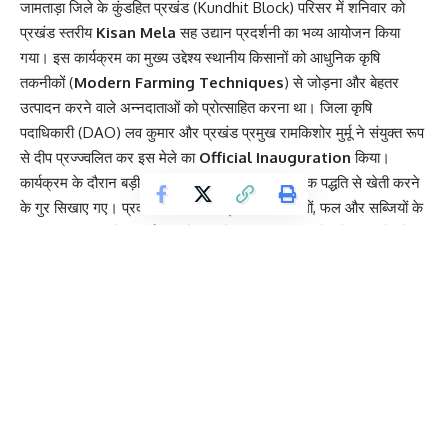
जामताड़ा जिले के कुंडहित प्रखंड (Kundhit Block) परिसर में शनिवार को
प्रखंड स्तरीय
Kisan Mela
सह उद्यान प्रदर्शनी का भव्य आयोजन किया
गया। इस कार्यक्रम का मुख्य उद्देश्य स्थानीय किसानों को आधुनिक कृषि
तकनीकों (
Modern Farming Techniques
) से जोड़ना और बेहतर
उत्पादन करने वाले अन्नदाताओं को प्रोत्साहित करना था। जिला कृषि
पदाधिकारी (DAO) लव कुमार और प्रखंड प्रमुख रामकिशोर मुर्मू ने संयुक्त रूप
से दीप प्रज्ज्वलित कर इस मेले का
Official Inauguration
किया।
कार्यक्रम के दौरान बड़ी संख्या में जुटे किसानों को वैज्ञानिक पद्धति से खेती करने
के गुर सिखाए गए। प्रदर्शनी में विभिन्न प्रकार की फसलों, फल और सब्जियों के
स्टॉल लगाए गए, जो आकर्षण का केंद्र रहे। प्रशासन की ओर से किसानों को
सरकारी योजनाओं और सब्सिडी (
Subsidy
) के लाभ उठाने की प्रक्रिया
विस्तार से समझाई गई, ताकि ग्रामीण अर्थव्यवस्था को मजबूती मिल सके।
Contents
बंजर भूमि पर बागवानी: किसानों को मिला ‘Success Story’ का मंत्र
उन्नत किसानों के लिए Award Ceremony और कृषि उपकरणों का
वितरण