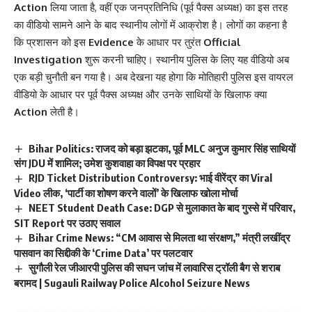
Action
लिया जाता है, वहीं एक जनप्रतिनिधि (पूर्व पैक्स अध्यक्ष) का इस तरह
का वीडियो सामने आने के बाद स्थानीय लोगों में आक्रोश है। लोगों का कहना है
कि प्रशासन को इस
Evidence
के आधार पर तुरंत
Official
Investigation
शुरू करनी चाहिए। स्थानीय पुलिस के लिए यह वीडियो अब
एक बड़ी चुनौती बन गया है। अब देखना यह होगा कि मोतिहारी पुलिस इस वायरल
वीडियो के आधार पर पूर्व पैक्स अध्यक्ष और उनके साथियों के खिलाफ क्या
Action
लेती है।
Bihar Politics: राजद को बड़ा झटका, पूर्व MLC अनुज कुमार सिंह साथियों
संग JDU में शामिल; उमेश कुशवाहा का विपक्ष पर प्रहार
RJD Ticket Distribution Controversy: भाई वीरेंद्र का Viral
Video लीक, ‘पार्टी का शोषण करने वालों’ के खिलाफ खोला मोर्चा
NEET Student Death Case: DGP से मुलाकात के बाद गुस्से में परिवार,
SIT Report पर उठाए सवाल
Bihar Crime News: “CM आवास से मिलता था संरक्षण,” मंत्री लखींद्र
पासवान का सिद्दीकी के ‘Crime Data’ पर पलटवार
सुगौली रेल जीआरपी पुलिस की सघन जांच में लावारिस ट्रॉली बैग से शराब
बरामद | Sugauli Railway Police Alcohol Seizure News