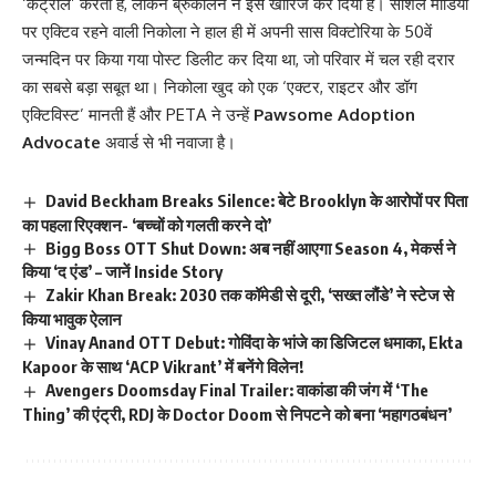
‘कंट्रोल’ करती हैं, लेकिन ब्रुकलिन ने इसे खारिज कर दिया है। सोशल मीडिया
पर एक्टिव रहने वाली निकोला ने हाल ही में अपनी सास विक्टोरिया के 50वें
जन्मदिन पर किया गया पोस्ट डिलीट कर दिया था, जो परिवार में चल रही दरार
का सबसे बड़ा सबूत था। निकोला खुद को एक ‘एक्टर, राइटर और डॉग
एक्टिविस्ट’ मानती हैं और PETA ने उन्हें
Pawsome Adoption
Advocate
अवार्ड से भी नवाजा है।
David Beckham Breaks Silence: बेटे Brooklyn के आरोपों पर पिता
का पहला रिएक्शन- ‘बच्चों को गलती करने दो’
Bigg Boss OTT Shut Down: अब नहीं आएगा Season 4, मेकर्स ने
किया ‘द एंड’ – जानें Inside Story
Zakir Khan Break: 2030 तक कॉमेडी से दूरी, ‘सख्त लौंडे’ ने स्टेज से
किया भावुक ऐलान
Vinay Anand OTT Debut: गोविंदा के भांजे का डिजिटल धमाका, Ekta
Kapoor के साथ ‘ACP Vikrant’ में बनेंगे विलेन!
Avengers Doomsday Final Trailer: वाकांडा की जंग में ‘The
Thing’ की एंट्री, RDJ के Doctor Doom से निपटने को बना ‘महागठबंधन’