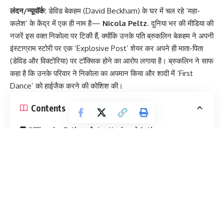
लंदन/न्यूयॉर्क:
डेविड बेकहम (David Beckham) के घर में चल रहे ‘महा-
कलेश’ के केंद्र में एक ही नाम है—
Nicola Peltz
. दुनिया भर की मीडिया की
नजरें इस वक्त निकोला पर टिकी हैं, क्योंकि उनके पति ब्रुकलिन बेकहम ने अपनी
इंस्टाग्राम स्टोरी पर एक ‘Explosive Post’ शेयर कर अपने ही माता-पिता
(डेविड और विक्टोरिया) पर टॉक्सिक होने का आरोप लगाया है। ब्रुकलिन ने साफ
कहा है कि उनके परिवार ने निकोला का अपमान किया और शादी में ‘First
Dance’ को हाईजैक करने की कोशिश की।
Contents
Billionaire Father और Ice Hockey से Acting तक का सफर
The Wedding Drama: सास Victoria Beckham से क्यों बिगड़ी
बात?
लेकिन, निकोला पेल्ट्ज की पहचान सिर्फ ‘बेकहम परिवार की बहू’ होने तक सीमित
नहीं है। 31 साल की निकोला एक स्थापित हॉलीवुड एक्ट्रेस, डायरेक्टर और
Billionaire Heiress
(अरबपति उत्तराधिकारी) हैं। ब्रुकलिन से शादी करने