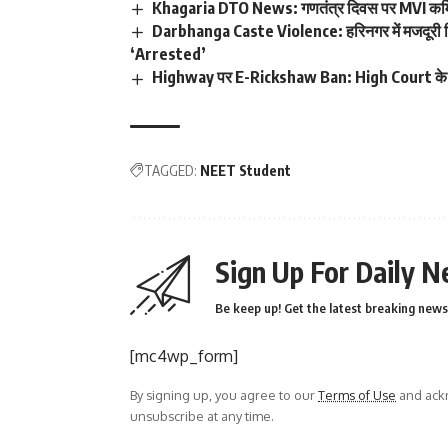
Khagaria DTO News: गणतंत्र दिवस पर MVI कर्मियो
Darbhanga Caste Violence: हरिनगर में मजदूरी वि
‘Arrested’
Highway पर E-Rickshaw Ban: High Court के आ
TAGGED:
NEET Student
Sign Up For Daily N
Be keep up! Get the latest breaking news 
[mc4wp_form]
By signing up, you agree to our
Terms of Use
and ackn
unsubscribe at any time.