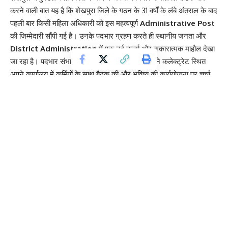
करने वाली बात यह है कि शेखपुरा जिले के गठन के 31 वर्षों के लंबे अंतराल के बाद
पहली बार किसी महिला अधिकारी को इस महत्वपूर्ण
Administrative Post
की जिम्मेदारी सौंपी गई है। उनके पदभार ग्रहण करते ही स्थानीय जनता और
District Administration
में एक नई ऊर्जा और सकारात्मक माहौल देखा
जा रहा है। पदभार संभालने के तुरंत बाद प्रियंका कुमारी ने कलेक्ट्रेट स्थित
अपने कार्यालय में कर्मियों के साथ बैठक की और भविष्य की कार्ययोजना पर चर्चा
की। पत्रकारों से रूबरू होते हुए उन्होंने अपनी प्राथमिकताओं को साझा किया
और स्पष्ट किया कि उनका मुख्य फोकस शासन और आम आदमी के बीच के गैप
को कम करना है। इस
Official Appointment
को जिले में महिला
सशक्तिकरण की दिशा में भी एक बड़े कदम के रूप में देखा जा रहा है।
Contents
Government Schemes और समाज के अंतिम व्यक्ति तक पहुँच की
प्राथमिकता
Janta Darbar के जरिए Public Coordination और पारदर्शी
समाधान