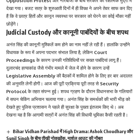
Opposition Protest
और नारेबाजी के बीच सरकार को रक्षात्मक मुद्रा में
देखा गया। बजट सत्र के शुरुआती दिनों में ही विपक्ष ने अपने तेवर साफ कर दिए
हैं कि वे छात्र हितों और कानून व्यवस्था पर सरकार को घेरने का कोई मौका नहीं
छोड़ेंगे।
Judicial Custody और कानूनी पाबंदियों के बीच शपथ
अनंत सिंह की कानूनी मुश्किलें कम होने का नाम नहीं ले रही हैं। हालांकि उन्होंने
विधायक के रूप में अपना पदभार संभाल लिया है, लेकिन
Court
Proceedings
के कारण उनकी गतिविधियों पर सख्त पाबंदियां लागू हैं।
दुलारचंद हत्याकांड जैसे गंभीर मामले में जेल में होने के कारण उन्हें
Legislative Assembly
की बैठकों में शामिल होने के लिए हर बार अदालत
की अनुमति लेनी होगी। आज की पूरी प्रक्रिया पूरी तरह से
Security
Protocol
के तहत संपन्न हुई। शपथ ग्रहण के दौरान विधानसभा के गलियारों
में सघन चेकिंग अभियान चलाया गया। अनंत सिंह के समर्थकों की भारी भीड़ को
देखते हुए पुलिस प्रशासन ने पहले ही सुरक्षा के पुख्ता इंतजाम किए थे। अब
देखना यह है कि आगामी सत्रों में अनंत सिंह की विधायी भूमिका कैसी रहती है।
Bihar Vidhan Parishad में High Drama: Ashok Choudhary और
Sunil Singh के बीच तीखी नोकझोंक, मार्शल आउट की नौबत