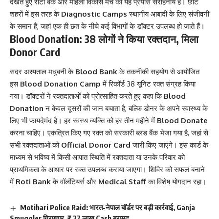
देखते हुए रोटी बैंक और महिला विकास मंच का यह प्रयास सराहनीय है। छोटे
शहरों में इस तरह के
Diagnostic Camps
स्थानीय आबादी के लिए संजीवनी
के समान हैं, जहां एक ही छत के नीचे कई विभागों के डॉक्टर उपलब्ध हो जाते हैं।
Blood Donation: 38 लोगों ने किया रक्तदान, मिला
Donor Card
सदर अस्पताल मधुबनी के
Blood Bank
के तकनीकी सहयोग से आयोजित
इस
Blood Donation Camp
में रिकॉर्ड 38 यूनिट रक्त संग्रह किया
गया। डॉक्टरों ने रक्तदाताओं को प्रोत्साहित करते हुए कहा कि
Blood
Donation
न केवल दूसरों की जान बचाता है, बल्कि डोनर के अपने स्वास्थ्य के
लिए भी फायदेमंद है। हर स्वस्थ व्यक्ति को हर तीन महीने में
Blood Donate
करना चाहिए। एकत्रित किए गए रक्त को सरकारी ब्लड बैंक भेजा गया है, जहां से
सभी रक्तदाताओं को
Official Donor Card
जारी किए जाएंगे। इस कार्ड के
माध्यम से भविष्य में किसी आपात स्थिति में रक्तदाता या उनके परिवार को
प्राथमिकता के आधार पर रक्त उपलब्ध कराया जाएगा। शिविर को सफल बनाने
में
Roti Bank
के वॉलंटियर्स और
Medical Staff
का विशेष योगदान रहा।
Motihari Police Raid: भारत-नेपाल बॉर्डर पर बड़ी कार्रवाई, Ganja
Smuggler गिरफ्तार, ₹7.27 लाख Cash बरामद