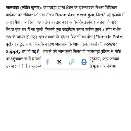
जामताड़ा (संतोष कुमार):
जामताड़ा थाना क्षेत्र के झडनापाडा स्थित मिहिजाम
बाईपास पर रविवार को एक भीषण
Road Accident
हुआ, जिसने पूरे इलाके में
तनाव पैदा कर दिया। एक तेज रफ्तार कार अनियंत्रित होकर सड़क किनारे
स्थित एक घर में जा घुसी, जिससे एक साइकिल सवार सहित कुल 3 लोग गंभीर
रूप से घायल हो गए। इस टक्कर के दौरान बिजली का पोल (
Electric Pole
)
पूरी तरह टूट गया, जिसके कारण आसपास के आधा दर्जन गांवों की
Power
Supply
ठप हो गई है। हादसे की जानकारी मिलते ही जामताड़ा पुलिस ने मौके
पर पहुंचकर सभी घायलों को तुरंत
Sadar Hospital
पहुंचाया, जहां उनका
उपचार जारी है। प्रत्यक्षदर्शियों ने बताया कि कार देवघर से पूजा कर पश्चिम
बंगाल की ओर लौट रही थी, तभी झडनापाडा के पास ड्राइवर ने वाहन पर से
नियंत्रण खो दिया। गनीमत रही कि कार का
Airbag
समय पर खुल गया,
जिससे कार में सवार यात्रियों की जान बच गई, हालांकि मकान और वाहन दोनों को
भारी नुकसान पहुंचा है।
Contents
Infrastructure Damage: बिजली गुल होने पर ग्रामीणों का फूटा
गुस्सा