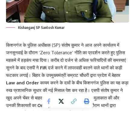
Kishanganj SP Santosh Kumar
किशनगंज के पुलिस अधीक्षक (SP) संतोष कुमार ने आज अपने कार्यालय में
जनसुनवाई के दौरान ‘Zero Tolerance’ नीति का प्रदर्शन करते हुए पुलिस
महकमे में हड़कंप मचा दिया। करीब दो दर्जन से अधिक फरियादियों की समस्याएं
सुनने के बाद एसपी ने
FIR
दर्ज करने में लापरवाही बरतने वाले थानों को कड़ी
फटकार लगाई। बिहार के उपमुख्यमंत्री सम्राट चौधरी द्वारा प्रदेश में बेहतर
Law and Order
कायम करने के दावों के बीच किशनगंज पुलिस का यह कड़ा
रुख प्रशासनिक सुधार की नई मिसाल पेश कर रहा है। एसपी संतोष कुमार ने
खुद अपने चेंबर से बाहर निकलकर कतार में खड़े लोगों से मुलाकात की और
उनकी शिकायतों का
On-Spot
निस्तारण किया। इस दौरान थानों द्वारा
शिकायतकर्ताओं को दौड़ाने और मामला दर्ज न करने की बात सामने आने पर एसपी
आगबबूला हो गए। उन्होंने संबंधित थाना प्रभारियों को तुरंत फोन कर सख्त निर्देश
दिए कि जनता की फरियाद पर कोई भी ढिलाई बर्दाश्त नहीं की जाएगी।