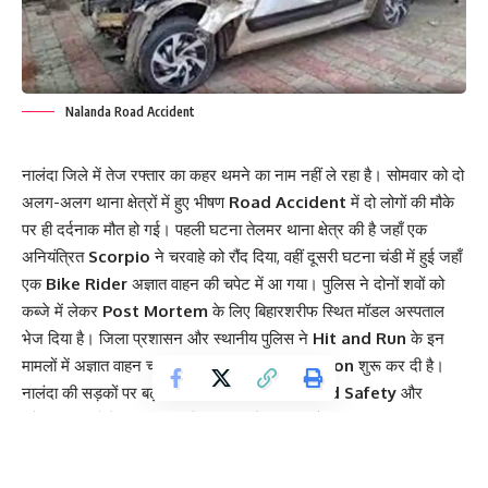
Nalanda Road Accident
नालंदा जिले में तेज रफ्तार का कहर थमने का नाम नहीं ले रहा है। सोमवार को दो
अलग-अलग थाना क्षेत्रों में हुए भीषण
Road Accident
में दो लोगों की मौके
पर ही दर्दनाक मौत हो गई। पहली घटना तेलमर थाना क्षेत्र की है जहाँ एक
अनियंत्रित
Scorpio
ने चरवाहे को रौंद दिया, वहीं दूसरी घटना चंडी में हुई जहाँ
एक
Bike Rider
अज्ञात वाहन की चपेट में आ गया। पुलिस ने दोनों शवों को
कब्जे में लेकर
Post Mortem
के लिए बिहारशरीफ स्थित मॉडल अस्पताल
भेज दिया है। जिला प्रशासन और स्थानीय पुलिस ने
Hit and Run
के इन
मामलों में अज्ञात वाहन चालकों के खिलाफ
Legal Action
शुरू कर दी है।
नालंदा की सड़कों पर बढ़ते हादसों ने एक बार फिर
Road Safety
और
ट्रैफिक नियमों के पालन पर बड़े सवाल खड़े कर दिए हैं।
Contents