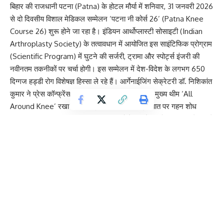
बिहार की राजधानी पटना (Patna) के होटल मौर्या में शनिवार, 31 जनवरी 2026
से दो दिवसीय विशाल मेडिकल सम्मेलन ‘पटना नी कोर्स 26’ (Patna Knee
Course 26) शुरू होने जा रहा है। इंडियन आर्थोप्लास्टी सोसाइटी (Indian
Arthroplasty Society) के तत्वावधान में आयोजित इस साइंटिफिक प्रोग्राम
(Scientific Program) में घुटने की सर्जरी, ट्रामा और स्पोर्ट्स इंजरी की
नवीनतम तकनीकों पर चर्चा होगी। इस सम्मेलन में देश-विदेश के लगभग 650
दिग्गज हड्डी रोग विशेषज्ञ हिस्सा ले रहे हैं। आर्गेनाईजिंग सेक्रेटरी डॉ. निशिकांत
कुमार ने प्रेस कॉन्फ्रेंस में बताया कि इस वर्ष सम्मेलन का मुख्य थीम ‘All
Around Knee’ रखा गया है। इसमें विशेष रूप से इस बात पर गहन शोध
(Research) साझा किया जाएगा कि महिलाओं के घुटने पुरुषों की तुलना में कितने
अलग होते हैं और उनके लिए किस तरह की विशेष सर्जिकल एप्रोच की
आवश्यकता होती है।
Contents
Global Faculty and Latest Medical Trends
Focus on Women’s Knee Health and Trauma