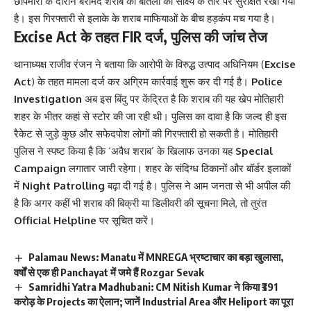
छापेमारी के दौरान बरामद शराब की बोतलों को साक्ष्य के तौर पर सुरक्षित रखा गया
है। इस गिरफ्तारी से इलाके के शराब माफियाओं के बीच हड़कंप मच गया है।
Excise Act के तहत FIR दर्ज, पुलिस की जांच तेज
थानाध्यक्ष राजीव रंजन ने बताया कि आरोपी के विरुद्ध उत्पाद अधिनियम (
Excise
Act
) के तहत मामला दर्ज कर अग्रिम कार्रवाई शुरू कर दी गई है।
Police
Investigation
अब इस बिंदु पर केंद्रित है कि शराब की यह खेप मोतिहारी
शहर के भीतर कहां से स्टोर की जा रही थी। पुलिस का दावा है कि जल्द ही इस
रैकेट से जुड़े कुछ और सफेदपोश लोगों की गिरफ्तारी हो सकती है। मोतिहारी
पुलिस ने स्पष्ट किया है कि ‘अवैध शराब’ के खिलाफ उनका यह
Special
Campaign
लगातार जारी रहेगा। शहर के संदिग्ध ठिकानों और बॉर्डर इलाकों
में
Night Patrolling
बढ़ा दी गई है। पुलिस ने आम जनता से भी अपील की
है कि अगर कहीं भी शराब की बिक्री या डिलीवरी की सूचना मिले, तो तुरंत
Official Helpline
पर सूचित करें।
Palamau News: Manatu में MNREGA भ्रष्टाचार का बड़ा खुलासा,
वर्षों से एक ही Panchayat में जमे हैं Rozgar Sevak
Samridhi Yatra Madhubani: CM Nitish Kumar ने किया ₹391
करोड़ के Projects का ऐलान; जानें Industrial Area और Heliport का पूरा