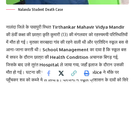
Nalanda Student Death Case
नालंदा जिले के पावापुरी स्थित
Tirthankar Mahavir Vidya Mandir
की 8वीं कक्षा की छात्रा कृति कुमारी (13) की मंगलवार को रहस्यमयी परिस्थितियों
में मौत हो गई। मृतका सरबहदा गांव की रहने वाली थी और प्रतिदिन स्कूल बस से
आना-जाना करती थी।
School Management
का दावा है कि स्कूल बस
में सफर के दौरान छात्रा की
Health Condition
अचानक बिगड़ गई,
जिसके बाद उसे तुरंत
Hospital
ले जाया गया, जहाँ इलाज के दौरान उसकी
मौत हो गई। घटना की सूचना मिलते ही
Pawapuri Police
ने मौके पर
पहुँचकर शव को कब्जे में ले लिया है। परिजनों ने स्कूल प्रशासन के दावों को सिरे
से खारिज करते हुए आरोप लगाया है कि छात्रा की मौत स्कूल परिसर के अंदर ही
हो चुकी थी। परिजनों के अनुसार, कृति सुबह पूरी तरह स्वस्थ थी और घर से
पूजा-पाठ करके स्कूल के लिए निकली थी। पुलिस ने मामले की गंभीरता को देखते
हुए शव को
Post-mortem
के लिए सदर अस्पताल, बिहारशरीफ भेज दिया
है।
Contents