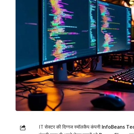
IT सेक्टर की दिग्गज स्मॉलकैप कंपनी
InfoBeans Te