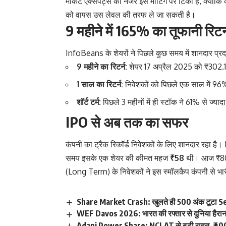
मार्केट एक्सपर्ट्स की नजर इस मीटिंग पर टिकी है, क्योंक
को वापस उस लेवल की तरफ ले जा सकती है।
9 महीने में 165% का तूफानी रिटर्
InfoBeans के शेयरों ने पिछले कुछ समय में शानदार प्रदर
9 महीने का रिटर्न:
शेयर 17 अप्रैल 2025 को ₹302.1
1 साल का रिटर्न:
निवेशकों को पिछले एक साल में 96%
शॉर्ट टर्म:
पिछले 3 महीनों में ही स्टॉक ने 61% से ज्या
IPO से अब तक का सफर
कंपनी का ट्रैक रिकॉर्ड निवेशकों के लिए शानदार रह
समय इसके एक शेयर की कीमत महज
₹58
थी। आज ₹800 
(Long Term) के निवेशकों ने इस स्मॉलकैप कंपनी से भार
Share Market Crash: खुलते ही 500 अंक टूटा Se
WEF Davos 2026: भारत की रफ्तार से दुनिया हैरा
Adani Power Share: NCLAT से बड़ी राहत, ₹400