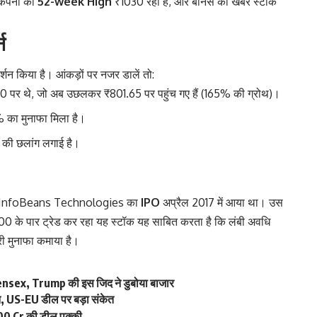
ि कंपनी का
52-week High
₹1030 रहा है, और बोनस की खबर स्टॉक
न
्शन किया है। आंकड़ों पर नजर डालें तो:
0 पर थे, जो अब उछलकर ₹801.65 पर पहुंच गए हैं (165% की ग्रोथ)।
 का मुनाफा मिला है।
दा की छलांग लगाई है।
ा है। InfoBeans Technologies का
IPO
अप्रैल 2017 में आया था। उस
के पार ट्रेड कर रहा यह स्टॉक यह साबित करता है कि लंबी अवधि
ी मुनाफा कमाया है।
nsex, Trump की इस जिद ने डुबोया बाजार
न, US-EU डील पर बड़ा संकेत
0 Cr की डील पक्की