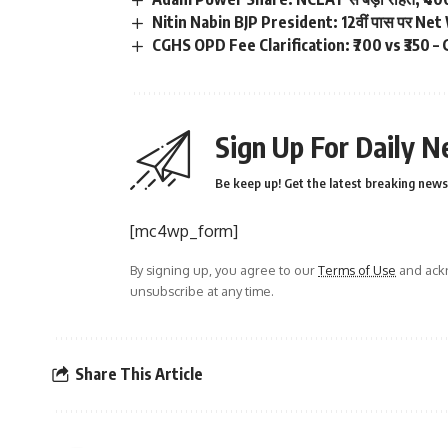
Nitin Nabin BJP President: 12वीं पास पर Net W
CGHS OPD Fee Clarification: ₹700 vs ₹350 
Sign Up For Daily N
Be keep up! Get the latest breaking news 
[mc4wp_form]
By signing up, you agree to our
Terms of Use
and ackn
unsubscribe at any time.
Share This Article