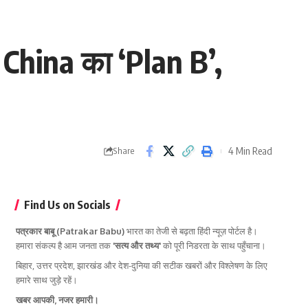
 China का ‘Plan B’,
4 Min Read
Share
Find Us on Socials
पत्रकार बाबू (Patrakar Babu)
भारत का तेजी से बढ़ता हिंदी न्यूज़ पोर्टल है।
हमारा संकल्प है आम जनता तक
'सत्य और तथ्य'
को पूरी निडरता के साथ पहुँचाना।
बिहार, उत्तर प्रदेश, झारखंड और देश-दुनिया की सटीक खबरों और विश्लेषण के लिए
हमारे साथ जुड़े रहें।
खबर आपकी, नजर हमारी।