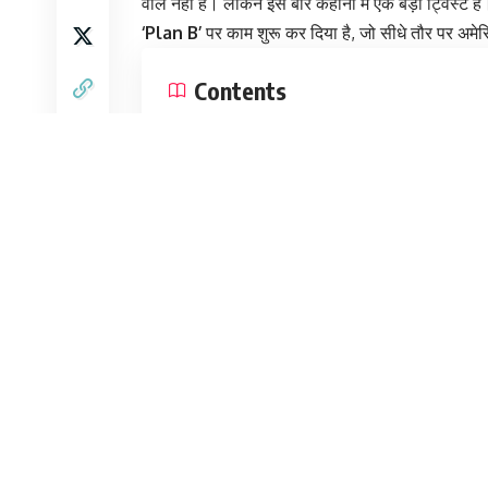
वाले नहीं हैं। लेकिन इस बार कहानी में एक बड़ा ट्विस्ट
‘Plan B’
पर काम शुरू कर दिया है, जो सीधे तौर पर अम
Contents
China Plan B: Canada और Iran के साथ क्या हुई ड
चीन की यह नई रणनीति ‘Defense’ नहीं बल्कि ‘Counter-A
चीन ने चुपचाप कनाडा, ईरान और रूस के साथ पर्दे के प
दिया है। इसका सबसे ताजा उदाहरण कनाडा के साथ हुआ 
China Plan B: Canada और Iran
ट्रंप के प्रेशर के बावजूद, कनाडा ने अपनी विदेश नीति में ब
दौरान दोनों देशों ने एक चौंकाने वाला समझौता किया। इ
100% टैरिफ को भारी कटौती के साथ कम करने पर सहमति 
पर टैरिफ 84% से घटाकर 15% कर दिया है। यह सीधे तौर पर