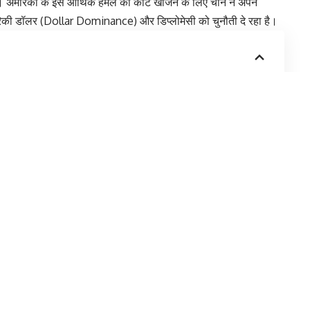
 है। अमेरिका के इस आर्थिक हमले की काट खोजने के लिए चीन ने अपने
ेरिकी डॉलर (Dollar Dominance) और डिप्लोमेसी को चुनौती दे रहा है।
ील?
India पर असर और चीन का 20 ट्रिलियन डॉलर वाला दांव
ttack’ पर आधारित है। जहां ट्रंप दुनिया को टैरिफ से डरा रहे हैं, वहीं
ीछे (Back-channel) बड़ी
Strategic Deals
को अंजाम देना शुरू कर
समझौता है, जिसने ‘America First’ नीति को बड़ा झटका दिया है।
 के साथ क्या हुई डील?
ड़ा यू-टर्न लिया है। कनाडा के प्रधानमंत्री मार्क कार्नी की चीन यात्रा के
सके तहत कनाडा ने
Chinese EVs
(Electric Vehicles) पर लगने वाले
जताई है। बदले में, चीन ने कनाडा के Canola Seeds (कृषि उत्पाद)
 नॉर्थ अमेरिकन ट्रेड ब्लॉक में सेंधमारी है।