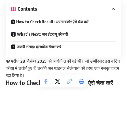
Contents
How to Check Result: अपना स्कोर ऐसे चेक करें
What’s Next: अब इंटरव्यू की बारी
जरूरी सलाह: दस्तावेज तैयार रखें
यह परीक्षा
28 दिसंबर 2025
को आयोजित की गई थी। जो उम्मीदवार इस कठिन
परीक्षा में उत्तीर्ण हुए हैं, उन्होंने अब फाइनल सेलेक्शन की तरफ एक मजबूत कदम
बढ़ा लिया है।
How to Check Result: अपना स्कोर ऐसे चेक करें
उम्मीदवार नीचे दिए गए स्टेप्स को फॉलो करके अपना रिजल्ट डाउनलोड कर
सकते हैं:
वेबसाइट:
सबसे पहले IBPS की आधिकारिक वेबसाइट
ibps.in
पर जाएं।
CRP Link:
होम पेज पर दिख रहे
“CRP-RRBs”
लिंक पर क्लिक करें।
Select Exam:
अब
“Common Recruitment Process for