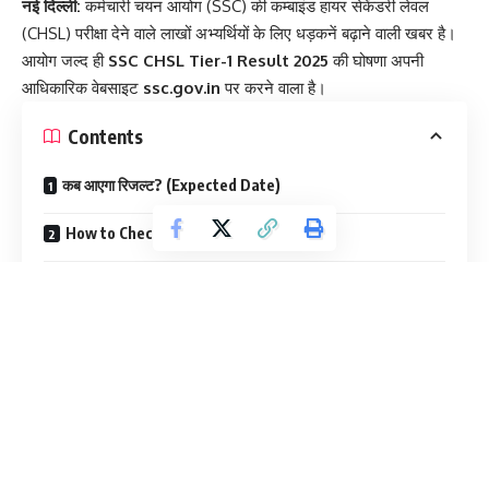
नई दिल्ली:
कर्मचारी चयन आयोग (SSC) की कम्बाइंड हायर सेकेंडरी लेवल
(CHSL) परीक्षा देने वाले लाखों अभ्यर्थियों के लिए धड़कनें बढ़ाने वाली खबर है।
आयोग जल्द ही
SSC CHSL Tier-1 Result 2025
की घोषणा अपनी
आधिकारिक वेबसाइट
ssc.gov.in
पर करने वाला है।
Contents
कब आएगा रिजल्ट? (Expected Date)
How to Check Result: अपना नाम कैसे देखें?
What’s Next: अब टियर-2 की बारी
SSC के पुराने रिकॉर्ड और ट्रेंड्स को देखें, तो रिजल्ट अब किसी भी दिन जारी
किया जा सकता है। यह भर्ती प्रक्रिया केंद्र सरकार के विभिन्न विभागों में
3,131
रिक्त पदों
(LDC, JSA और DEO) को भरने के लिए चल रही है।
कब आएगा रिजल्ट? (Expected Date)
यह परीक्षा देशभर में
12 नवंबर से 30 नवंबर 2025
के बीच आयोजित की गई थी।