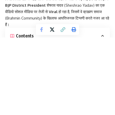
BJP District President
शेषराव यादव (Sheshrao Yadav) का एक
वीडियो सोशल मीडिया पर तेजी से
Viral
हो रहा है, जिसमें वे ब्राह्मण समाज
(Brahmin Community) के खिलाफ आपत्तिजनक टिप्पणी करते नजर आ रहे
हैं।
Contents
‘भेड़-बकरियों’ से की तुलना: क्या कहा शेषराव यादव ने?
Damage Control: विवाद बढ़ते ही मांगी माफी
रविवार को पाल समाज के ‘युवक-युवती परिचय सम्मेलन’ में सांसद बंटी विवेक साहू
की मौजूदगी में शेषराव यादव ने मंच से “जिसकी जितनी संख्या भारी, उतनी उसकी
हिस्सेदारी” का नारा बुलंद कर दिया। ओबीसी (OBC) समाज को एकजुट करने
के जोश में उन्होंने यहां तक कह दिया कि “पंडितों का काम सिर्फ पूजा कराना और
दिमाग देना है, सत्ता चलाना नहीं।” वीडियो वायरल होते ही पार्टी के अंदर और बाहर
हड़कंप मच गया, जिसके बाद जिला अध्यक्ष को बैकफुट पर आकर तत्काल
Official Apology
जारी करनी पड़ी।