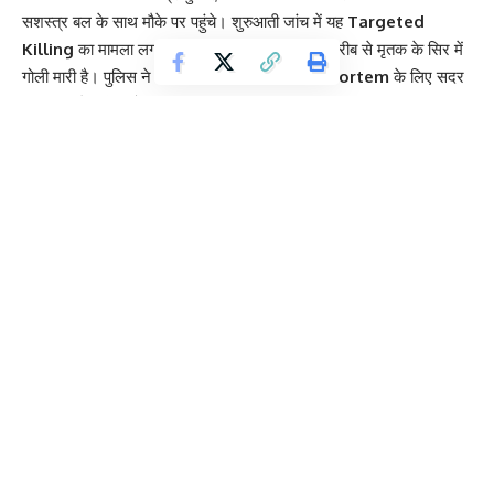
सशस्त्र बल के साथ मौके पर पहुंचे। शुरुआती जांच में यह
Targeted
Killing
का मामला लग रहा है, जहां अपराधी ने काफी करीब से मृतक के सिर में
गोली मारी है। पुलिस ने शव को कब्जे में लेकर
Post-Mortem
के लिए सदर
अस्पताल भेज दिया है।
Contents
मृतक का Criminal Record और पुलिस की शुरुआती जांच
आरोपियों की गिरफ्तारी के लिए SIT का गठन
मृतक का Criminal Record और पुलिस की शुरुआती
जांच
पुलिस रिकॉर्ड के मुताबिक, मृतक शिवम कुमार उर्फ गोलू का पुराना आपराधिक
इतिहास (
Criminal Record
) रहा है। वह पहले भी
Arms Act
और
Robbery Case
के संगीन मामलों में जेल जा चुका था। वारदात के बाद
FSL
Team
को मौके पर बुलाया गया है ताकि
Scientific Evidence
जुटाए जा
सकें। घटनास्थल को पूरी तरह सुरक्षित कर लिया गया है। पुलिस इस बात की