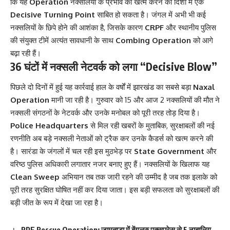
कि यह
Operation
नक्सलियों के प्रभाव को खत्म करने की दिशा में एक
Decisive Turning Point
साबित हो सकता है। जंगल में अभी भी कई
नक्सलियों के छिपे होने की आशंका है, जिसके कारण
CRPF
और स्थानीय पुलिस
की संयुक्त टीमें अत्यंत सावधानी के साथ
Combing Operation
को आगे
बढ़ा रही हैं।
36 घंटों में नक्सली नेटवर्क को लगा “Decisive Blow”
पिछले दो दिनों में हुई यह कार्रवाई हाल के वर्षों में झारखंड का सबसे बड़ा
Naxal
Operation
मानी जा रही है। गुरुवार को 15 और आज 2 नक्सलियों की मौत ने
नक्सली संगठनों के नेटवर्क और उनके मनोबल को पूरी तरह तोड़ दिया है।
Police Headquarters
से मिल रही खबरों के मुताबिक, सुरक्षाबलों की नई
रणनीति अब बड़े नक्सली नेताओं को ट्रैक कर उनके कैडर्स को खत्म करने की
है। सारंडा के जंगलों में चल रही इस मुठभेड़ पर
State Government
और
वरिष्ठ पुलिस अधिकारी लगातार नजर बनाए हुए हैं। नक्सलियों के खिलाफ यह
Clean Sweep
अभियान तब तक जारी रहने की उम्मीद है जब तक इलाके को
पूरी तरह सुरक्षित घोषित नहीं कर दिया जाता। इस बड़ी सफलता को सुरक्षाबलों की
बड़ी जीत के रूप में देखा जा रहा है।
RPF Rescue Operation: जामताड़ा में बेंगलुरु एक्सप्रेस से 5 नाबालिग