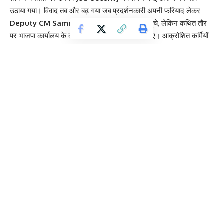
उठाया गया। विवाद तब और बढ़ गया जब प्रदर्शनकारी अपनी फरियाद लेकर
Deputy CM Samrat Chaudhary
से मिलने पहुंचे, लेकिन कथित तौर
पर भाजपा कार्यालय के दरवाजे उनके लिए बंद कर दिए गए। आक्रोशित कर्मियों
का कहना है कि वे पिछले 10 महीनों से नेताओं और विभाग के चक्कर काट रहे हैं,
लेकिन अब उनके सब्र का बांध टूट चुका है।
Contents
K.K. Pathak के कार्यकाल में हुई थी नियुक्ति, अब बहाली का इंतजार
आश्वासन से नहीं, काम से बनेगा बात: प्रदर्शनकारियों की चेतावनी
K.K. Pathak के कार्यकाल में हुई थी नियुक्ति, अब
बहाली का इंतजार
इन कर्मियों ने बताया कि उनकी नियुक्ति शिक्षा विभाग के तत्कालीन सचिव
K.K.
Pathak
के कार्यकाल के दौरान हुई थी। उस समय पारदर्शी
Selection
Process
के तहत उन्हें
Outsourcing
के माध्यम से काम पर रखा गया था।
हालांकि, 31 मार्च 2025 को बिना किसी
Official Notification
या कारण