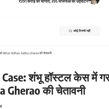
₹391 करोड़ की सौगात; 395 योजनाओं का उद्घाटन
कोई टिप्पणी नहीं
ी को Bihar Vidhan Sabha Gherao की चेतावनी
se: शंभू हॉस्टल केस में ग
a Gherao की चेतावनी