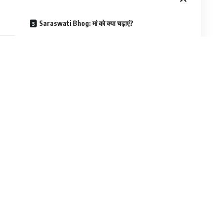
Saraswati Bhog: मां को क्या चढ़ाएं?
्व और भी बढ़ गया है। शास्त्रों के अनुसार, इस दिन विधि-विधान से मां
ाकारों को नई ऊर्जा मिलती है। लेकिन क्या आप जानते हैं कि इस दिन हर
ा है?
?
 (Shubh Muhurat) सुबह से ही शुरू हो जाएगा।
:33 बजे तक।
लिए अपनी किताबें और वाद्य यंत्र पूजने के लिए सबसे शुभ है।
र पीला रंग ही क्यों?
 जाता है। इस दिन पीले रंग के कपड़े पहनने और पीला भोजन करने के पीछे