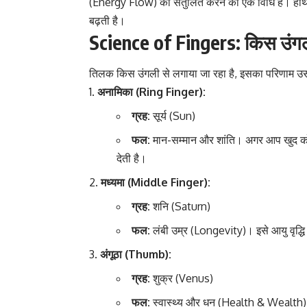
(Energy Flow) को संतुलित करने की एक विधि है। हाथ रख
बढ़ती है।
Science of Fingers: किस उंगली
तिलक किस उंगली से लगाया जा रहा है, इसका परिणाम उसी
अनामिका (Ring Finger):
ग्रह:
सूर्य (Sun)
फल:
मान-सम्मान और शांति। अगर आप खुद को त
देती है।
मध्यमा (Middle Finger):
ग्रह:
शनि (Saturn)
फल:
लंबी उम्र (Longevity)। इसे आयु वृद्धि
अंगूठा (Thumb):
ग्रह:
शुक्र (Venus)
फल:
स्वास्थ्य और धन (Health & Wealth)। अ