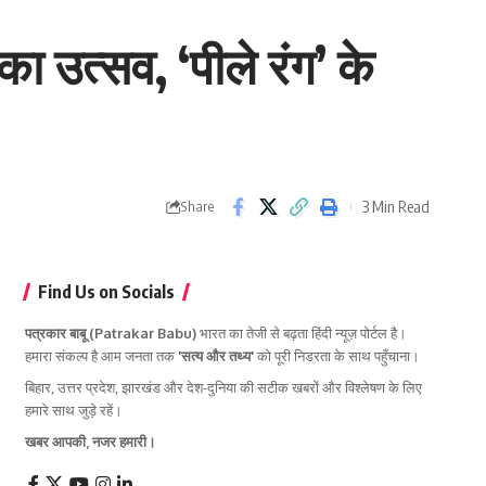
 उत्सव, ‘पीले रंग’ के
3 Min Read
Share
Find Us on Socials
पत्रकार बाबू (Patrakar Babu)
भारत का तेजी से बढ़ता हिंदी न्यूज़ पोर्टल है।
हमारा संकल्प है आम जनता तक
'सत्य और तथ्य'
को पूरी निडरता के साथ पहुँचाना।
बिहार, उत्तर प्रदेश, झारखंड और देश-दुनिया की सटीक खबरों और विश्लेषण के लिए
हमारे साथ जुड़े रहें।
खबर आपकी, नजर हमारी।