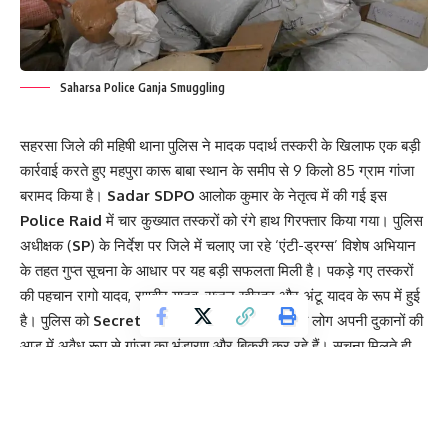
Saharsa Police Ganja Smuggling
सहरसा जिले की महिषी थाना पुलिस ने मादक पदार्थ तस्करी के खिलाफ एक बड़ी
कार्रवाई करते हुए महपुरा कारू बाबा स्थान के समीप से 9 किलो 85 ग्राम गांजा
बरामद किया है।
Sadar SDPO
आलोक कुमार के नेतृत्व में की गई इस
Police Raid
में चार कुख्यात तस्करों को रंगे हाथ गिरफ्तार किया गया। पुलिस
अधीक्षक (
SP
) के निर्देश पर जिले में चलाए जा रहे ‘एंटी-ड्रग्स’ विशेष अभियान
के तहत गुप्त सूचना के आधार पर यह बड़ी सफलता मिली है। पकड़े गए तस्करों
की पहचान रागो यादव, रणवीर यादव, राजन खीरहर और अंटू यादव के रूप में हुई
है। पुलिस को
Secret Information
मिली थी कि ये लोग अपनी दुकानों की
आड़ में अवैध रूप से गांजा का भंडारण और बिक्री कर रहे हैं। सूचना मिलते ही
महिषी थाना पुलिस ने महपुरा कारूबाबा स्थान के पास स्थित दुकानों पर अचानक
दबिश दी, जहाँ से भारी मात्रा में नशीला पदार्थ बरामद हुआ। गिरफ्तार अभियुक्त
महिषी और कनरिया थाना क्षेत्र के निवासी बताए जा रहे हैं।