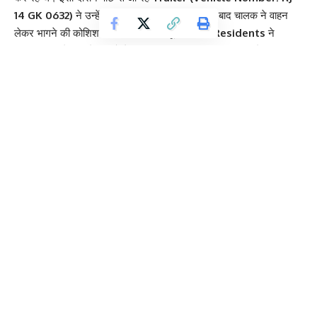
14 GK 0632)
ने उन्हें बुरी तरह कुचल दिया। हादसे के बाद चालक ने वाहन
लेकर भागने की कोशिश की, लेकिन वहां मौजूद
Local Residents
ने
तत्परता दिखाते हुए ट्रेलर को घेराबंदी कर पकड़ लिया। सूचना मिलते ही
Narayanpur Police
की टीम मौके पर पहुंची और शव को कब्जे में लेकर
जांच शुरू की।
Contents
ससुराल जा रहा था मृतक, ग्रामीणों ने Trailer को खदेड़कर पकड़ा
लोहारंगी मोड़ बना ‘Black Spot’, प्रशासन की सख्ती पर उठे सवाल
ससुराल जा रहा था मृतक, ग्रामीणों ने Trailer को
खदेड़कर पकड़ा
परिजनों से मिली जानकारी के अनुसार, सुखदेव दास अपने ससुराल पोस्ता जा रहे
थे, लेकिन रास्ते में ही मौत ने उन्हें अपनी आगोश में ले लिया। हादसे के बाद
नेशनल हाईवे पर काफी देर तक अफरा-तफरी का माहौल बना रहा। ग्रामीणों का
आरोप है कि
Over-speeding
के कारण इस मोड़ पर आए दिन दुर्घटनाएं होती