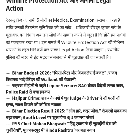
Wildlife Protection Act और आगामी Legal
Action
रेस्क्यू किए गए सभी 5 मोरों का Medical Examination कराया जा रहा है
ताकि उनकी फिटनेस सुनिश्चित की जा सके। अधिकारी वीरेंद्र कुमार रॉय के
मुताबिक, वन विभाग अब उन लोगों की पहचान करने में जुटा है जिन्होंने इन पक्षियों
को पकड़कर रखा था। इस मामले में Wildlife Protection Act की विभिन्न
धाराओं के तहत FIR दर्ज कर सख्त Legal Action लिया जाएगा। स्थानीय
पुलिस की मदद से ईंट भट्ठा संचालक से भी पूछताछ की जा सकती है।
Bihar Budget 2026: “घिसा-पिटा और विजनलेस है बजट”, राजद
विधायक भाई वीरेंद्र की Walkout की चेतावनी
सहरसा में होली से पहले Liquor Seizure: 840 बोतल विदेशी शराब जब्त,
Police Raid से मचा हड़कंप
Hajipur Crime: शराब के नशे में धुत Judge के Driver ने की पत्नी की
हत्या, साक्ष्य छिपाने की कोशिश नाकाम
Bihar Election Result 2025: “लोग हारे, तंत्र जीता,” तेजस्वी यादव का
बड़ा बयान; Booth Level पर शुरू होगा RJD का नया संघर्ष
RSS Chief Mohan Bhagwat: “हिंदू एकता से ही सुलझेंगी देश की
चुनौतियां”, मुजफ्फरपुर में ‘Hindu Rashtra’ पर बड़ा बयान